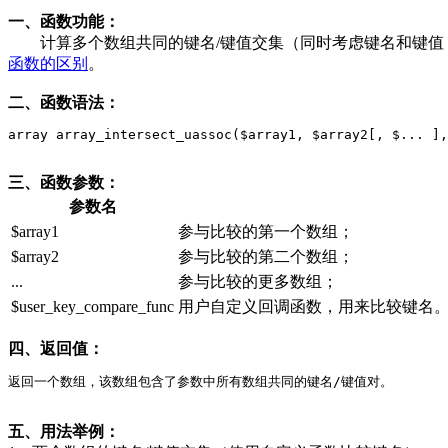
一、函数功能：
计算多个数组共同的键名/键值交集（同时考虑键名和键值，键
函数的区别
。
二、函数语法：
array array_intersect_uassoc($array1, $array2[, $... ],
三、函数参数：
参数名
$array1
参与比较的第一个数组；
$array2
参与比较的第二个数组；
...
参与比较的更多数组；
$user_key_compare_func
用户自定义回调函数，用来比较键名
四、返回值：
返回一个数组，该数组包含了参数中所有数组共同的键名/键值对。
五、用法举例：