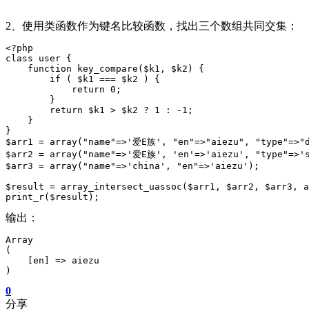
2、使用类函数作为键名比较函数，找出三个数组共同交集：
<?php

class user {

    function key_compare($k1, $k2) {

        if ( $k1 === $k2 ) {

            return 0;

        }

        return $k1 > $k2 ? 1 : -1;

    }

}

$arr1 = array("name"=>'爱E族', "en"=>"aiezu", "type"=>"d
$arr2 = array("name"=>'爱E族', 'en'=>'aiezu', "type"=>'s
$arr3 = array("name"=>'china', "en"=>'aiezu');

$result = array_intersect_uassoc($arr1, $arr2, $arr3, a
print_r($result);
输出：
Array

(

    [en] => aiezu

)
0
分享