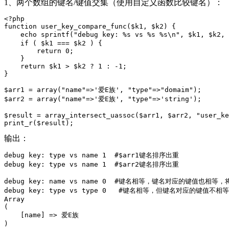
1、两个数组的键名/键值交集（使用自定义函数比较键名）：
<?php

function user_key_compare_func($k1, $k2) {

    echo sprintf("debug key: %s vs %s %s\n", $k1, $k2, 
    if ( $k1 === $k2 ) {

        return 0;

    }

    return $k1 > $k2 ? 1 : -1;

}

$arr1 = array("name"=>'爱E族', "type"=>"domaim");

$arr2 = array("name"=>'爱E族', "type"=>'string');

$result = array_intersect_uassoc($arr1, $arr2, "user_ke
print_r($result);
输出：
debug key: type vs name 1  #$arr1键名排序出重

debug key: type vs name 1  #$arr2键名排序出重

debug key: name vs name 0  #键名相等，键名对应的键值也相等
debug key: type vs type 0   #键名相等，但键名对应的键值不
Array

(

    [name] => 爱E族

)