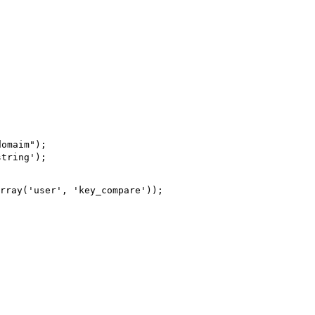
omaim");

tring');

rray('user', 'key_compare'));
