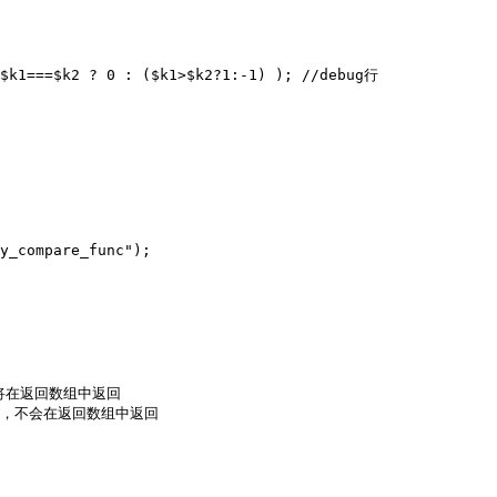
$k1===$k2 ? 0 : ($k1>$k2?1:-1) ); //debug行

y_compare_func");

，将在返回数组中返回

相等，不会在返回数组中返回
