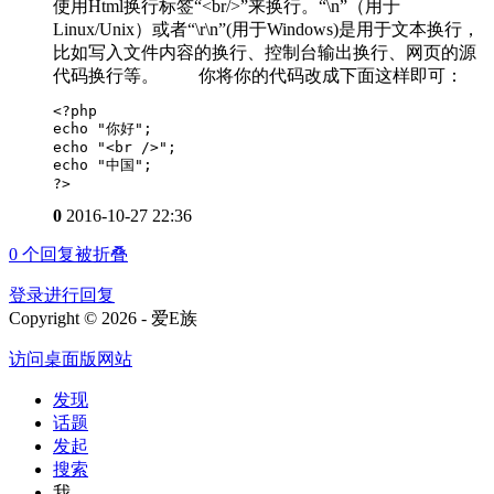
使用Html换行标签“<br/>”来换行。“\n”（用于
Linux/Unix）或者“\r\n”(用于Windows)是用于文本换行，
比如写入文件内容的换行、控制台输出换行、网页的源
代码换行等。 你将你的代码改成下面这样即可：
<?php

echo "你好";

echo "<br />";

echo "中国";

?>
0
2016-10-27 22:36
0
个回复被折叠
登录进行回复
Copyright © 2026 - 爱E族
访问桌面版网站
发现
话题
发起
搜索
我