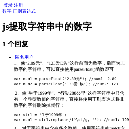
登录
注册
数字
正则表达式
js提取字符串中的数字
1 个回复
匿名用户
1、像“2.89元”、“123爱E族”这样前面为数字，后面为非
数字的字符串，可以直接使用parseFloat()函数即可：
var num1 = parseFloat("2.89元"); //num1: 2.89

var num2 = parseFloat("123爱E族"); //num2: 123
2、像“生于1999年”、“行驶288公里”这样字符串中只含
有一个整型数值的字符串，直接将使用正则表达式将非
数字的字符删除掉就行：
var str1 = '生于1999年';

var num1 = str1.replace(/[^\d]/g, ''); //num1: 199
3、 对于字符串中含有多个数值，使用字符串的match方