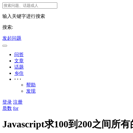
输入关键字进行搜索
搜索:
发起问题
问答
文章
话题
乡住
· · ·
帮助
发现
登录
注册
质数
for
Javascript求100到200之