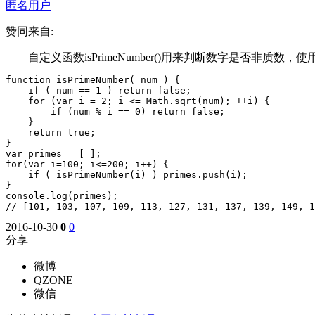
匿名用户
赞同来自:
自定义函数isPrimeNumber()用来判断数字是否非质数，使用fo
function isPrimeNumber( num ) {

    if ( num == 1 ) return false;

    for (var i = 2; i <= Math.sqrt(num); ++i) {

        if (num % i == 0) return false;

    }

    return true;

}

var primes = [ ];

for(var i=100; i<=200; i++) {

    if ( isPrimeNumber(i) ) primes.push(i);

}

console.log(primes);

// [101, 103, 107, 109, 113, 127, 131, 137, 139, 149, 1
2016-10-30
0
0
分享
微博
QZONE
微信