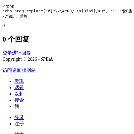
<?php

echo preg_replace("#[^\x{4e00}-\x{9fa5}]#u", "", '爱E族：
//输出: 爱族
0
0 个回复
登录进行回复
Copyright © 2026 - 爱E族
访问桌面版网站
发现
话题
发起
搜索
我
登录
注册