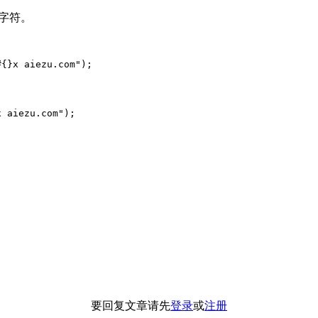
CII字符。
{}x aiezu.com");

 aiezu.com");

要回复文章请先
登录
或
注册