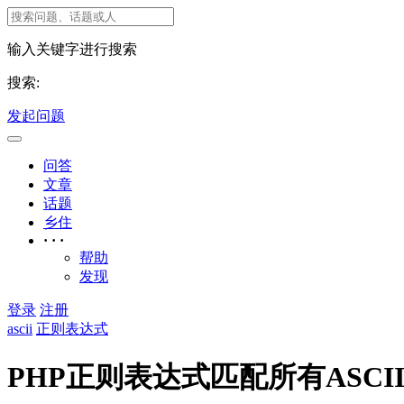
输入关键字进行搜索
搜索:
发起问题
问答
文章
话题
乡住
· · ·
帮助
发现
登录
注册
ascii
正则表达式
PHP正则表达式匹配所有ASCI